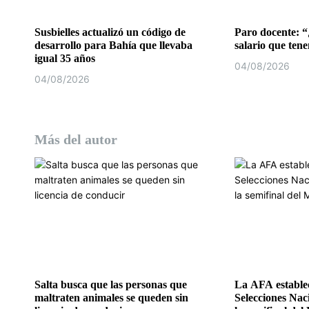
r
a
Susbielles actualizó un código de
Paro docente: “
desarrollo para Bahía que llevaba
salario que ten
d
igual 35 años
04/08/2026
04/08/2026
a
s
Más del autor
Salta busca que las personas que
La AFA establec
maltraten animales se queden sin
Selecciones Nac