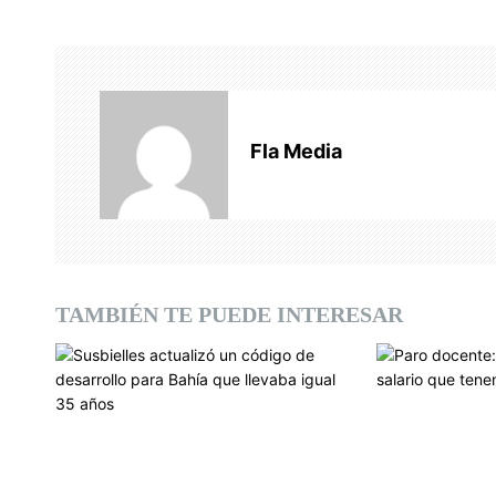
e
g
a
c
Fla Media
i
ó
n
d
TAMBIÉN TE PUEDE INTERESAR
e
e
n
t