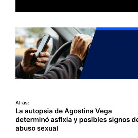
Atrás:
N
La autopsia de Agostina Vega
a
determinó asfixia y posibles signos d
v
abuso sexual