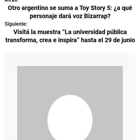
N
Otro argentino se suma a Toy Story 5: ¿a qué
a
personaje dará voz Bizarrap?
v
Siguiente:
Visitá la muestra “La universidad pública
e
transforma, crea e inspira” hasta el 29 de junio
g
a
c
i
ó
n
d
e