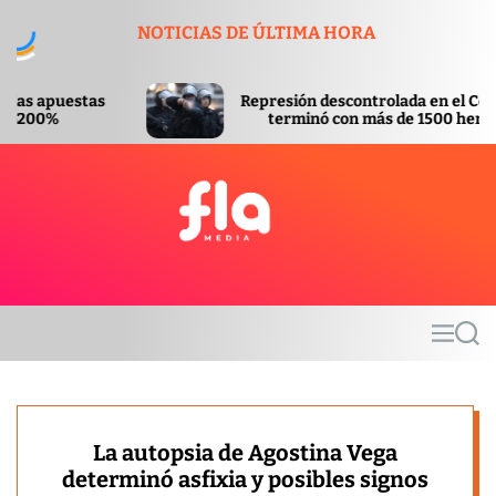
S
NOTICIAS DE ÚLTIMA HORA
k
i
p
Represión descontrolada en el Congreso
t
terminó con más de 1500 heridos
o
c
o
n
t
F
e
l
n
a
t
m
M
S
e
e
e
d
n
a
u
r
i
c
a
h
La autopsia de Agostina Vega
determinó asfixia y posibles signos