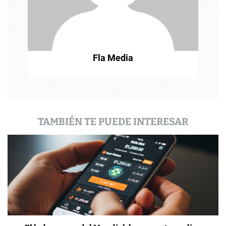
e
n
t
Fla Media
r
a
d
a
TAMBIÉN TE PUEDE INTERESAR
s