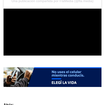
Una publicación compartida por FlaMedia (@fla.media)
Atrás: