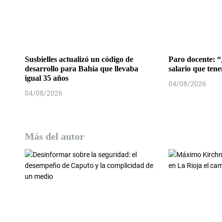
n
t
r
a
Susbielles actualizó un código de
Paro docente: “
desarrollo para Bahía que llevaba
salario que ten
d
igual 35 años
04/08/2026
04/08/2026
a
s
Más del autor