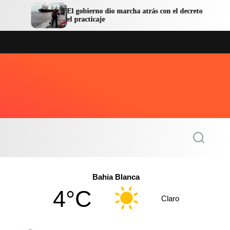
El gobierno dio marcha atrás con el decreto sobre
La p
el practicaje
lazo
S
e
a
r
c
Bahia Blanca
h
4°C
Claro