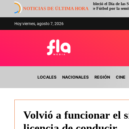
S
La AFA estableció el Día de las Selecciones
aten
NOTICIAS DE ÚLTIMA HORA
Nacionales de Fútbol por la semifinal del
k
ucir
Mundial
i
p
Hoy:
viernes, agosto 7, 2026
t
o
c
o
n
F
t
l
e
a
n
LOCALES
NACIONALES
REGIÓN
CINE
m
t
e
d
i
a
Volvió a funcionar el 
licencia de conducir