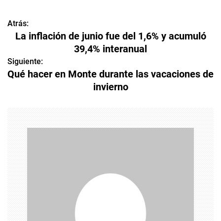
Atrás:
N
La inflación de junio fue del 1,6% y acumuló
a
39,4% interanual
v
Siguiente:
Qué hacer en Monte durante las vacaciones de
e
invierno
g
a
c
i
ó
n
d