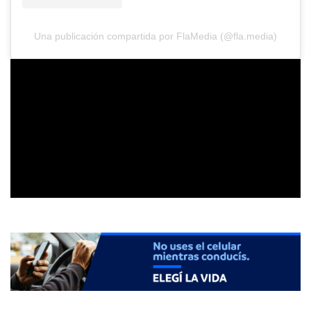
Una publicación compartida por FlaMedia (@fla.media)