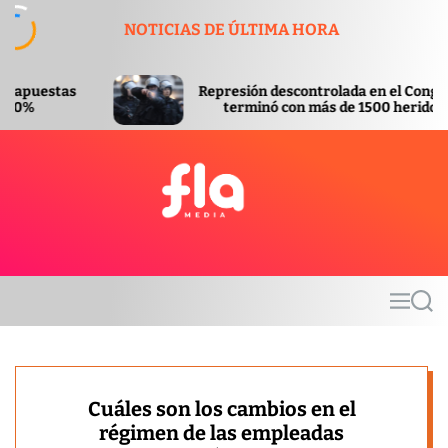
S
NOTICIAS DE ÚLTIMA HORA
k
i
p
Represión descontrolada en el Congreso
Apr
t
terminó con más de 1500 heridos
In
o
c
o
n
t
F
e
l
n
a
t
m
M
S
e
e
e
d
n
a
u
r
i
c
a
h
Cuáles son los cambios en el
régimen de las empleadas