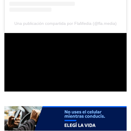
Una publicación compartida por FlaMedia (@fla.media)