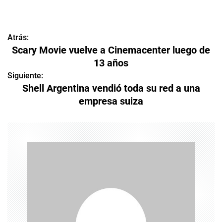
Atrás:
N
Scary Movie vuelve a Cinemacenter luego de
a
13 años
v
Siguiente:
Shell Argentina vendió toda su red a una
e
empresa suiza
g
a
c
i
ó
n