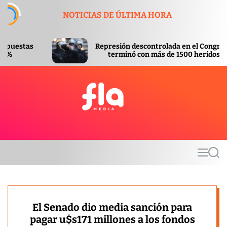
S
NOTICIAS DE ÚLTIMA HORA
k
i
p
Represión descontrolada en el Congreso
A
t
terminó con más de 1500 heridos
o
c
o
n
t
F
e
l
n
a
t
m
M
S
e
e
e
d
n
a
u
r
i
c
a
h
El Senado dio media sanción para
pagar u$s171 millones a los fondos