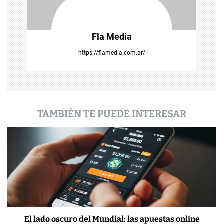
n
t
Fla Media
r
https://flamedia.com.ar/
a
d
a
TAMBIÉN TE PUEDE INTERESAR
s
El lado oscuro del Mundial: las apuestas online