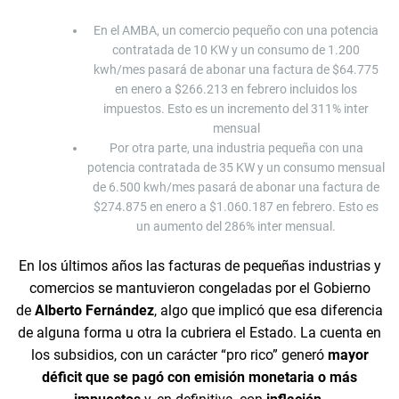
En el AMBA, un comercio pequeño con una potencia
contratada de 10 KW y un consumo de 1.200
kwh/mes pasará de abonar una factura de $64.775
en enero a $266.213 en febrero incluidos los
impuestos. Esto es un incremento del 311% inter
mensual
Por otra parte, una industria pequeña con una
potencia contratada de 35 KW y un consumo mensual
de 6.500 kwh/mes pasará de abonar una factura de
$274.875 en enero a $1.060.187 en febrero. Esto es
un aumento del 286% inter mensual.
En los últimos años las facturas de pequeñas industrias y
comercios se mantuvieron congeladas por el Gobierno
de
Alberto Fernández
, algo que implicó que esa diferencia
de alguna forma u otra la cubriera el Estado. La cuenta en
los subsidios, con un carácter “pro rico” generó
mayor
déficit que se pagó con emisión monetaria o más