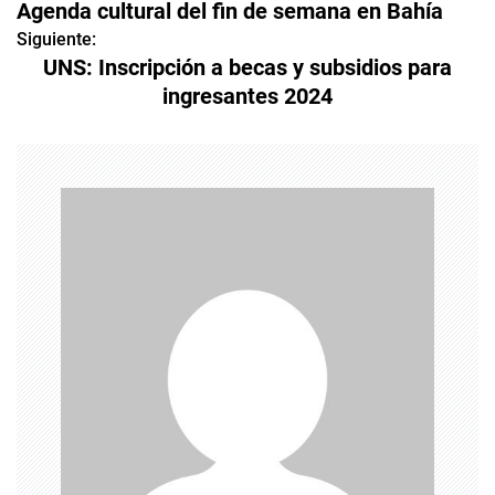
Agenda cultural del fin de semana en Bahía
a
Siguiente:
UNS: Inscripción a becas y subsidios para
v
ingresantes 2024
e
g
a
c
i
ó
n
d
e
e