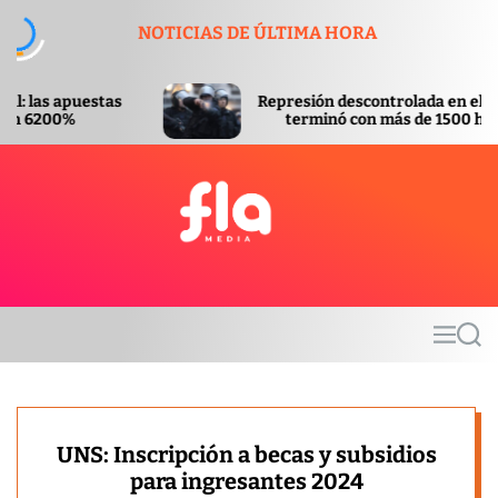
S
NOTICIAS DE ÚLTIMA HORA
k
i
p
Represión descontrolada en el Congreso
t
terminó con más de 1500 heridos
o
c
o
n
t
F
e
l
n
a
t
m
M
S
e
e
e
d
n
a
u
r
i
c
a
h
UNS: Inscripción a becas y subsidios
para ingresantes 2024