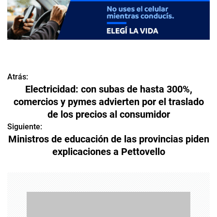
Atrás:
N
Electricidad: con subas de hasta 300%,
a
comercios y pymes advierten por el traslado
de los precios al consumidor
v
Siguiente:
e
Ministros de educación de las provincias piden
explicaciones a Pettovello
g
a
c
i