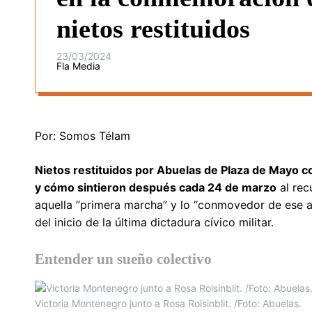
nietos restituidos
23/03/2024
Fla Media
Por: Somos Télam
Nietos restituidos por Abuelas de Plaza de Mayo c
y cómo sintieron después cada 24 de marzo
al rec
aquella ”primera marcha” y lo “conmovedor de ese ab
del inicio de la última dictadura cívico militar.
Entender un sueño colectivo
Victoria Montenegro junto a Rosa Roisinblit. /Foto: Abuelas.