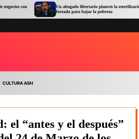
Un abogado libertario planteó la esterilización
S
forzada para bajar la pobreza
o
CULTURA ASH
: el “antes y el después”
el 24 de Marzo de los