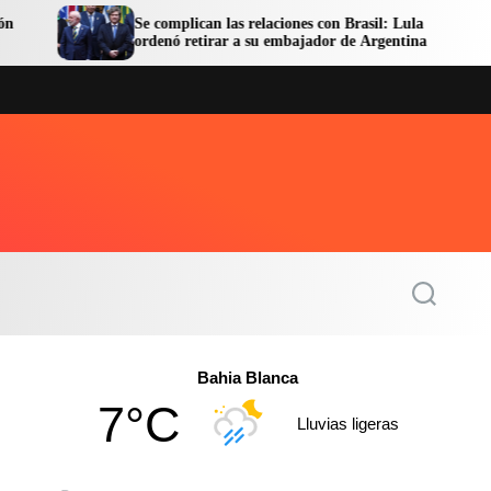
e complican las relaciones con Brasil: Lula
Facundo Mo
rdenó retirar a su embajador de Argentina
en libertad
S
e
a
r
c
Bahia Blanca
h
7°C
Lluvias ligeras