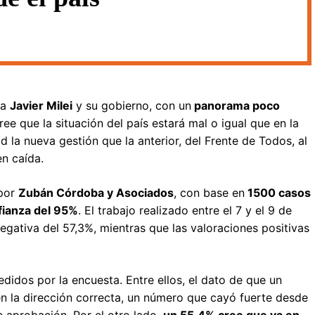
ra
Javier Milei
y su gobierno, con un
panorama poco
ee que la situación del país estará mal o igual que en la
 la nueva gestión que la anterior, del Frente de Todos, al
en caída.
 por
Zubán Córdoba y Asociados
, con base en
1500 casos
fianza del 95%
. El trabajo realizado entre el 7 y el 9 de
gativa del 57,3%, mientras que las valoraciones positivas
didos por la encuesta. Entre ellos, el dato de que un
en la dirección correcta, un número que cayó fuerte desde
 aprobación. Por el otro lado,
un 55,4% cree que va en