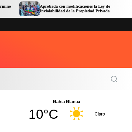
Aprobada con modificaciones la Ley de
Avanzan 
Inviolabilidad de la Propiedad Privada
Central 
S
e
a
r
c
Bahia Blanca
h
10°C
Claro