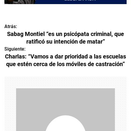
Atrás:
N
Sabag Montiel “es un psicópata criminal, que
a
ratificó su intención de matar”
v
Siguiente:
Charlas: “Vamos a dar prioridad a las escuelas
e
que estén cerca de los móviles de castración”
g
a
c
i
ó
n