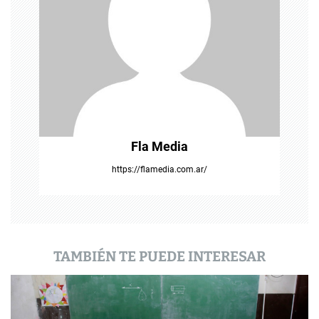
d
e
e
n
t
Fla Media
r
https://flamedia.com.ar/
a
d
a
TAMBIÉN TE PUEDE INTERESAR
s