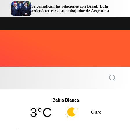
Se complican las relaciones con Brasil: Lula
Facundo
ordenó retirar a su embajador de Argentina
en libe
S
e
a
r
c
Bahia Blanca
h
3°C
Claro