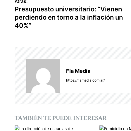
Atrás:
N
Presupuesto universitario: “Vienen
a
perdiendo en torno a la inflación un
v
40%”
e
g
a
c
Fla Media
i
https://flamedia.com.ar/
ó
n
d
TAMBIÉN TE PUEDE INTERESAR
e