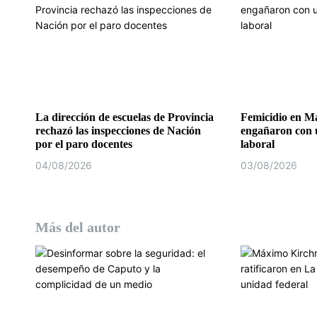
e
n
t
r
a
La dirección de escuelas de Provincia
Femicidio en Ma
rechazó las inspecciones de Nación
engañaron con u
d
por el paro docentes
laboral
04/08/2026
03/08/2026
a
s
Más del autor