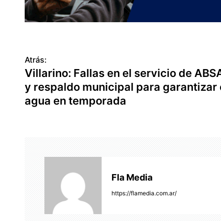
Atrás:
N
Villarino: Fallas en el servicio de ABS
a
y respaldo municipal para garantizar 
v
agua en temporada
e
g
a
c
Fla Media
i
https://flamedia.com.ar/
ó