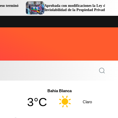
Aprobada con modificaciones la Ley de
Inviolabilidad de la Propiedad Privada
S
e
a
r
c
Bahia Blanca
h
3°C
Claro