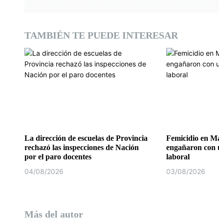
n
d
TAMBIÉN TE PUEDE INTERESAR
e
e
n
t
r
a
La dirección de escuelas de Provincia
Femicidio en Ma
rechazó las inspecciones de Nación
engañaron con u
d
por el paro docentes
laboral
04/08/2026
03/08/2026
a
s
Más del autor