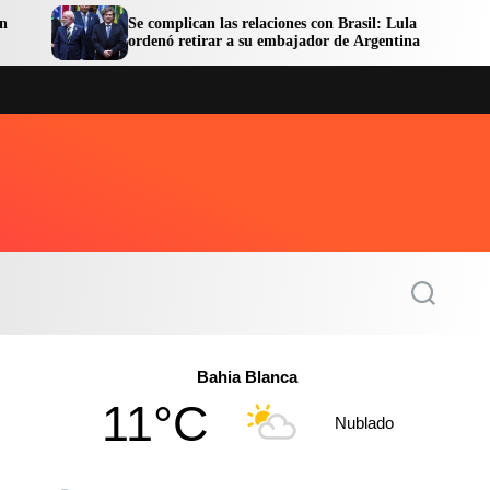
Se complican las relaciones con Brasil: Lula
Facund
ordenó retirar a su embajador de Argentina
en libe
S
e
a
r
c
Bahia Blanca
h
11°C
Nublado