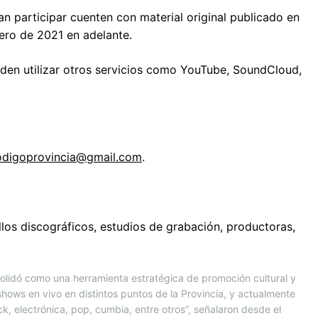
ran participar cuenten con material original publicado en
nero de 2021 en adelante.
eden utilizar otros servicios como YouTube, SoundCloud,
odigoprovincia@gmail.com
.
ellos discográficos, estudios de grabación, productoras,
olidó como una herramienta estratégica de promoción cultural y
shows en vivo en distintos puntos de la Provincia, y actualmente
k, electrónica, pop, cumbia, entre otros”, señalaron desde el