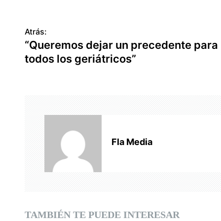
Atrás:
N
“Queremos dejar un precedente para
a
todos los geriátricos”
v
e
g
a
Fla Media
c
i
ó
n
TAMBIÉN TE PUEDE INTERESAR