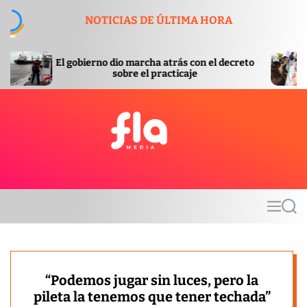
S
NOTICIAS DE ÚLTIMA HORA
k
i
p
rno dio marcha atrás con el decreto
La provincia org
t
sobre el practicaje
con laz
o
c
o
n
t
F
e
l
n
a
t
m
M
S
e
e
e
d
n
a
u
r
i
c
a
h
“Podemos jugar sin luces, pero la
pileta la tenemos que tener techada”