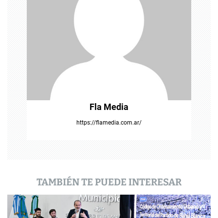
n
d
e
e
n
t
Fla Media
r
https://flamedia.com.ar/
a
d
a
TAMBIÉN TE PUEDE INTERESAR
s