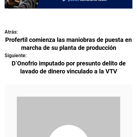
Atrás:
N
Profertil comienza las maniobras de puesta en
a
marcha de su planta de producción
v
Siguiente:
D’Onofrio imputado por presunto delito de
e
lavado de dinero vinculado a la VTV
g
a
c
i
ó