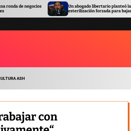
Un abogado libertario planteó la
esterilización forzada para bajar la pobreza
CULTURA ASH
trabajar con
tivamente“