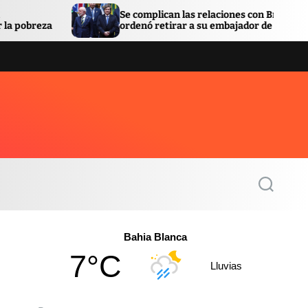
Se complican las relaciones con Brasil: Lula
Facu
ordenó retirar a su embajador de Argentina
qued
S
e
a
r
c
Bahia Blanca
h
7°C
Lluvias