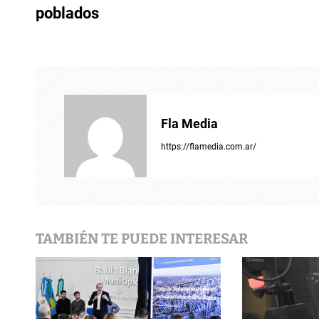
v
poblados
e
g
a
c
Fla Media
i
https://flamedia.com.ar/
ó
n
d
TAMBIÉN TE PUEDE INTERESAR
e
e
n