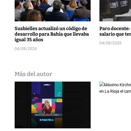
t
r
a
Susbielles actualizó un código de
Paro docente: 
desarrollo para Bahía que llevaba
salario que t
d
igual 35 años
04/08/2026
04/08/2026
a
s
Más del autor