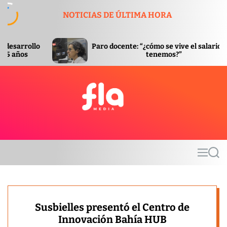
S
NOTICIAS DE ÚLTIMA HORA
k
i
p
Paro docente: “¿cómo se vive el salario que
Com
t
tenemos?”
o
c
o
n
t
F
e
l
n
a
t
m
M
S
e
e
e
d
n
a
u
r
i
c
a
h
Susbielles presentó el Centro de
Innovación Bahía HUB