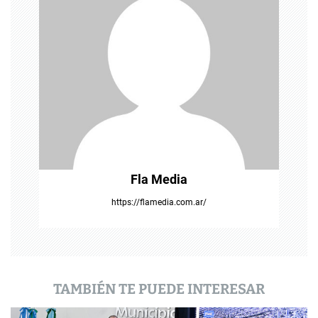
n
d
e
e
n
t
Fla Media
r
https://flamedia.com.ar/
a
d
a
TAMBIÉN TE PUEDE INTERESAR
s