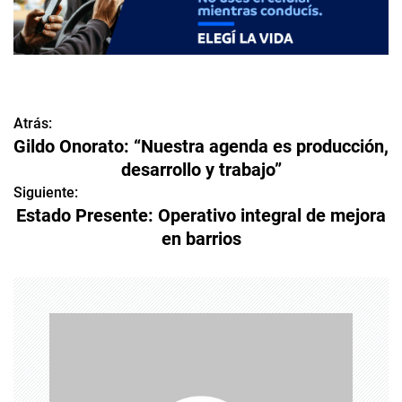
Atrás:
N
Gildo Onorato: “Nuestra agenda es producción,
a
desarrollo y trabajo”
v
Siguiente:
Estado Presente: Operativo integral de mejora
e
en barrios
g
a
c
i
ó