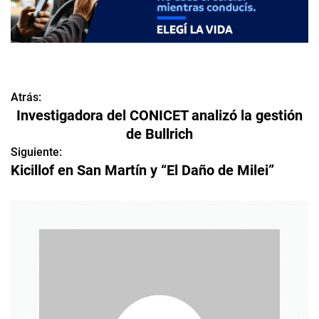
Atrás:
N
Investigadora del CONICET analizó la gestión
a
de Bullrich
v
Siguiente:
Kicillof en San Martín y “El Daño de Milei”
e
g
a
c
i
ó