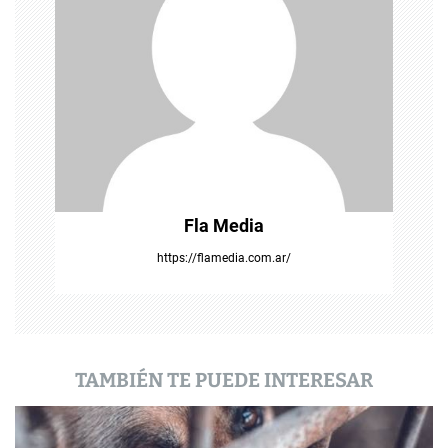
n
d
e
e
n
t
Fla Media
r
https://flamedia.com.ar/
a
d
a
TAMBIÉN TE PUEDE INTERESAR
s