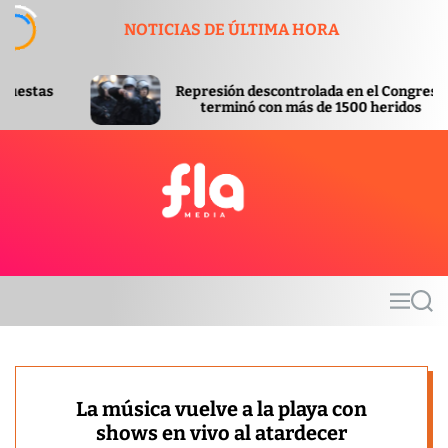
S
NOTICIAS DE ÚLTIMA HORA
k
i
p
Represión descontrolada en el Congreso
t
terminó con más de 1500 heridos
o
c
o
n
t
F
e
l
n
a
t
m
M
S
e
e
e
d
n
a
u
r
i
c
a
h
La música vuelve a la playa con
shows en vivo al atardecer