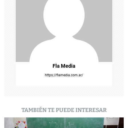
d
e
e
n
t
r
Fla Media
a
https://flamedia.com.ar/
d
a
s
TAMBIÉN TE PUEDE INTERESAR