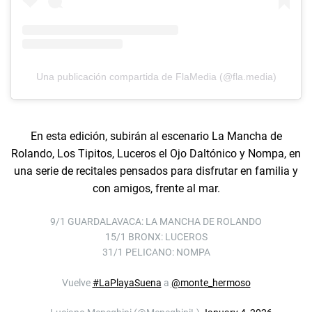
Una publicación compartida de FlaMedia (@fla.media)
En esta edición, subirán al escenario La Mancha de
Rolando, Los Tipitos, Luceros el Ojo Daltónico y Nompa, en
una serie de recitales pensados para disfrutar en familia y
con amigos, frente al mar.
9/1 GUARDALAVACA: LA MANCHA DE ROLANDO
15/1 BRONX: LUCEROS
31/1 PELICANO: NOMPA
Vuelve
#LaPlayaSuena
a
@monte_hermoso