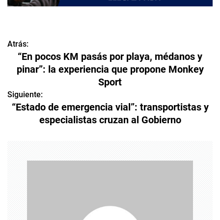
Atrás:
N
“En pocos KM pasás por playa, médanos y
a
pinar”: la experiencia que propone Monkey
Sport
v
Siguiente:
e
“Estado de emergencia vial”: transportistas y
especialistas cruzan al Gobierno
g
a
c
i
ó
n