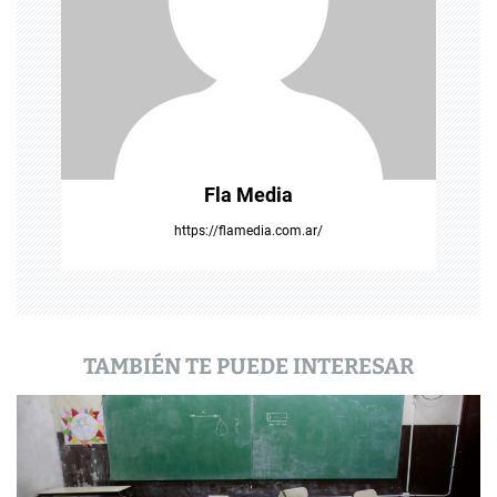
e
e
n
t
Fla Media
r
https://flamedia.com.ar/
a
d
a
TAMBIÉN TE PUEDE INTERESAR
s