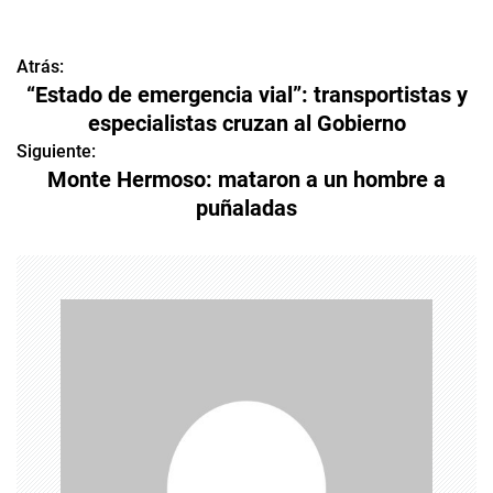
Atrás:
N
“Estado de emergencia vial”: transportistas y
a
especialistas cruzan al Gobierno
v
Siguiente:
Monte Hermoso: mataron a un hombre a
e
puñaladas
g
a
c
i
ó
n
d