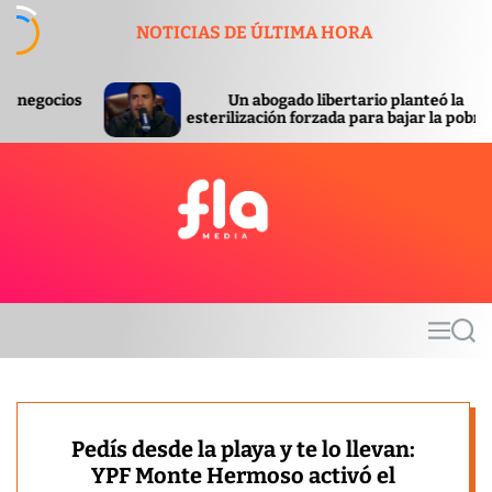
S
NOTICIAS DE ÚLTIMA HORA
k
i
p
Un abogado libertario planteó la
Se c
t
esterilización forzada para bajar la pobreza
orde
o
c
o
n
t
F
e
l
n
a
t
m
M
S
e
e
e
d
n
a
u
r
i
c
a
h
Pedís desde la playa y te lo llevan:
YPF Monte Hermoso activó el