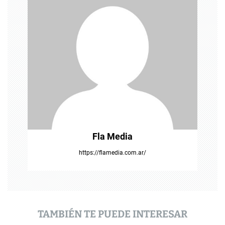
i
ó
n
d
e
e
n
t
Fla Media
r
https://flamedia.com.ar/
a
d
a
TAMBIÉN TE PUEDE INTERESAR