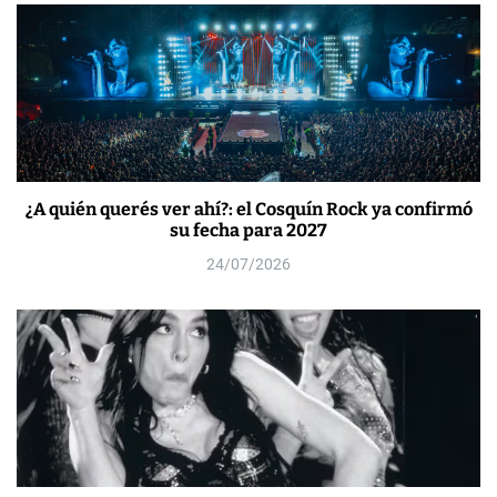
s
¿A quién querés ver ahí?: el Cosquín Rock ya confirmó
su fecha para 2027
24/07/2026