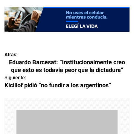
Atrás:
N
Eduardo Barcesat: “Institucionalmente creo
a
que esto es todavía peor que la dictadura”
v
Siguiente:
Kicillof pidió “no fundir a los argentinos”
e
g
a
c