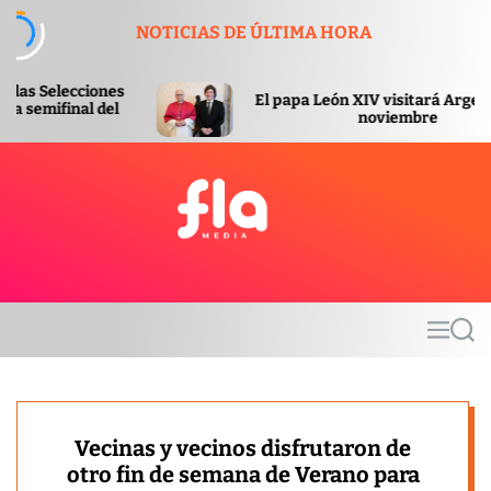
S
NOTICIAS DE ÚLTIMA HORA
k
i
p
El papa León XIV visitará Argentina en
t
noviembre
o
c
o
n
t
F
e
l
n
a
t
m
M
S
e
e
e
d
n
a
u
r
i
c
a
h
Vecinas y vecinos disfrutaron de
otro fin de semana de Verano para