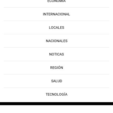
ECONOMÍA
INTERNACIONAL
LOCALES
NACIONALES
NOTICAS
REGIÓN
SALUD
TECNOLOGÍA
Copyright © 2026 FLAMEDIA | Developed & Powered by
Rayo Digital
Copyright © 2026 FLAMEDIA | Developed & Powered by
Rayo Digital