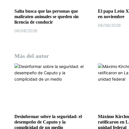
r
a
Salta busca que las personas que
El papa León X
maltraten animales se queden sin
en noviembre
d
licencia de conducir
06/08/2026
06/08/2026
a
s
Más del autor
Desinformar sobre la seguridad: el
Máximo Kirchne
desempeño de Caputo y la
ratificaron en L
complicidad de un medio
unidad federal