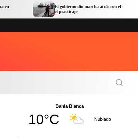
El gobierno dio marcha atrás con el decreto sobre
el practicaje
S
e
a
r
c
Bahia Blanca
h
10°C
Nublado