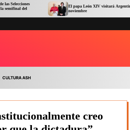
es
El papa León XIV visitará Argentina en
l
noviembre
CULTURA ASH
stitucionalmente creo
or que la dictadura”