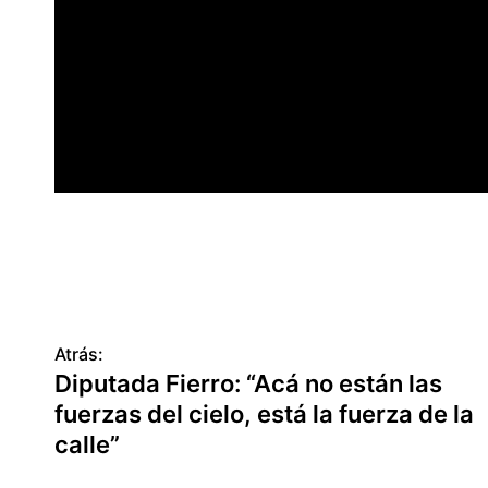
Atrás:
N
Diputada Fierro: “Acá no están las
a
fuerzas del cielo, está la fuerza de la
v
calle”
e