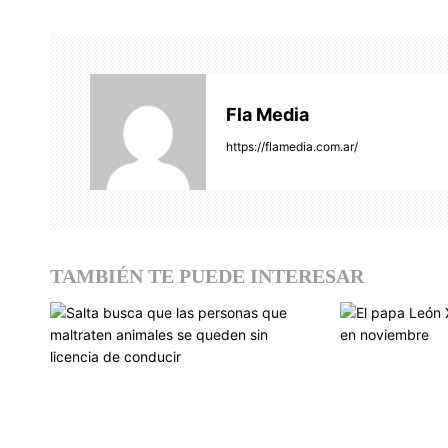
g
a
c
Fla Media
i
https://flamedia.com.ar/
ó
n
d
TAMBIÉN TE PUEDE INTERESAR
e
e
n
t