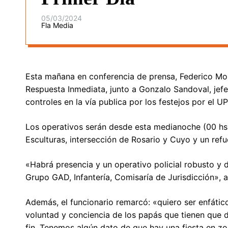
05/03/2024
Fla Media
Esta mañana en conferencia de prensa, Federico Mon
Respuesta Inmediata, junto a Gonzalo Sandoval, jef
controles en la vía publica por los festejos por el U
Los operativos serán desde esta medianoche (00 hs 
Esculturas, intersección de Rosario y Cuyo y un ref
«Habrá presencia y un operativo policial robusto y 
Grupo GAD, Infantería, Comisaría de Jurisdicción», 
Además, el funcionario remarcó: «quiero ser enfáti
voluntad y conciencia de los papás que tienen que de
fin. Tenemos algún dato de que hay una fiesta en z