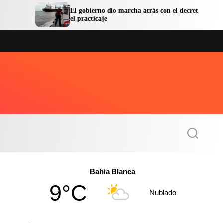
El gobierno dio marcha atrás con el decreto sobre
La
el practicaje
la
S
e
a
r
c
Bahia Blanca
h
9°C
Nublado