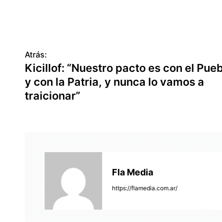
Atrás:
N
Kicillof: “Nuestro pacto es con el Pue
a
y con la Patria, y nunca lo vamos a
v
traicionar”
e
g
a
c
Fla Media
i
https://flamedia.com.ar/
ó