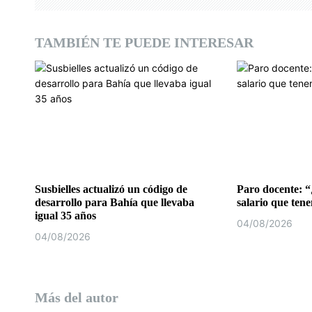
n
d
TAMBIÉN TE PUEDE INTERESAR
e
e
n
t
r
a
Susbielles actualizó un código de
Paro docente: “
desarrollo para Bahía que llevaba
salario que ten
d
igual 35 años
04/08/2026
04/08/2026
a
s
Más del autor