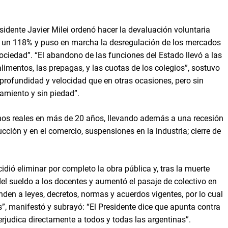
esidente Javier Milei ordenó hacer la devaluación voluntaria
a un 118% y puso en marcha la desregulación de los mercados
sociedad”. “El abandono de las funciones del Estado llevó a las
alimentos, las prepagas, y las cuotas de los colegios”, sostuvo
profundidad y velocidad que en otras ocasiones, pero sin
miento y sin piedad”.
minos reales en más de 20 años, llevando además a una recesión
ción y en el comercio, suspensiones en la industria; cierre de
idió eliminar por completo la obra pública y, tras la muerte
del sueldo a los docentes y aumentó el pasaje de colectivo en
nden a leyes, decretos, normas y acuerdos vigentes, por lo cual
”, manifestó y subrayó: “El Presidente dice que apunta contra
 perjudica directamente a todos y todas las argentinas”.