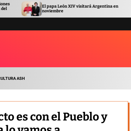
 papa León XIV visitará Argentina en
El gobierno
viembre
sobre el pr
CULTURA ASH
cto es con el Pueblo y
a lo vamos a