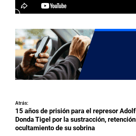
Atrás:
N
15 años de prisión para el represor Adol
a
Donda Tigel por la sustracción, retención
v
ocultamiento de su sobrina