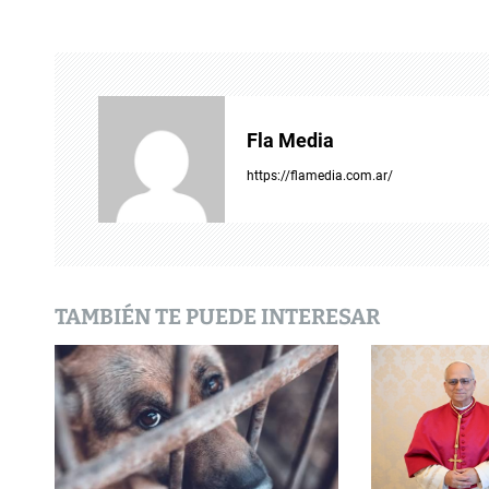
e
g
a
c
Fla Media
i
https://flamedia.com.ar/
ó
n
d
TAMBIÉN TE PUEDE INTERESAR
e
e
n
t