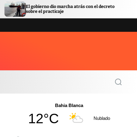
 dio marcha atrás con el decreto
La provincia organi
acticaje
con lazos internaci
S
e
a
r
c
Bahia Blanca
h
12°C
Nublado