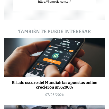
https://flamedia.com.ar/
d
a
s
TAMBIÉN TE PUEDE INTERESAR
El lado oscuro del Mundial: las apuestas online
crecieron un 6200%
07/08/2026