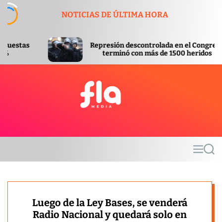
S
NOTICIAS DE ÚLTIMA HORA
k
i
p
Represión descontrolada en el Congreso
Ap
t
terminó con más de 1500 heridos
In
o
c
o
n
t
F
e
l
n
a
t
m
M
S
e
e
e
d
n
a
u
r
i
c
a
h
Luego de la Ley Bases, se venderá
Radio Nacional y quedará solo en