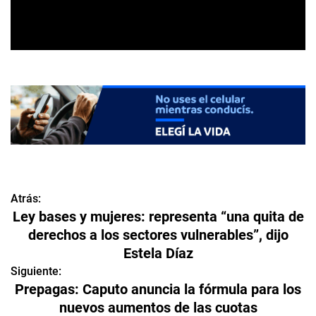
Atrás:
N
Ley bases y mujeres: representa “una quita de
a
derechos a los sectores vulnerables”, dijo
Estela Díaz
v
Siguiente:
e
Prepagas: Caputo anuncia la fórmula para los
nuevos aumentos de las cuotas
g