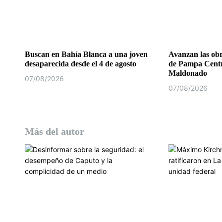
t
r
a
Buscan en Bahía Blanca a una joven
Avanzan las obr
desaparecida desde el 4 de agosto
de Pampa Centr
d
Maldonado
07/08/2026
07/08/2026
a
s
Más del autor