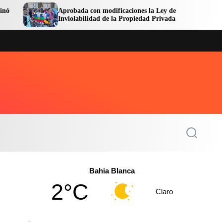
Aprobada con modificaciones la Ley de
Avanz
Inviolabilidad de la Propiedad Privada
Centr
S
e
a
r
c
Bahia Blanca
h
2°C
Claro