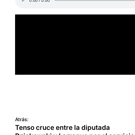
Atrás:
N
Tenso cruce entre la diputada
a