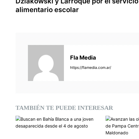
Dziakowski y Larroque por el servicio
v
alimentario escolar
e
g
a
c
Fla Media
i
https://flamedia.com.ar/
ó
n
d
TAMBIÉN TE PUEDE INTERESAR
e
e
n